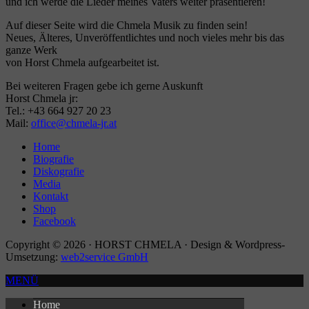
und ich werde die Lieder meines Vaters weiter präsentieren!
Auf dieser Seite wird die Chmela Musik zu finden sein!
Neues, Älteres, Unveröffentlichtes und noch vieles mehr bis das
ganze Werk
von Horst Chmela aufgearbeitet ist.
Bei weiteren Fragen gebe ich gerne Auskunft
Horst Chmela jr:
Tel.: +43 664 927 20 23
Mail:
office@chmela-jr.at
Home
Biografie
Diskografie
Media
Kontakt
Shop
Facebook
Copyright © 2026 · HORST CHMELA · Design & Wordpress-
Umsetzung:
web2service GmbH
MENÜ
Home