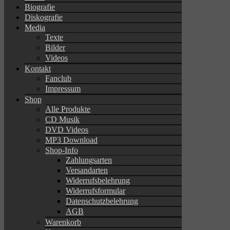
Biografie
Diskografie
Media
Texte
Bilder
Videos
Kontakt
Fanclub
Impressum
Shop
Alle Produkte
CD Musik
DVD Videos
MP3 Download
Shop-Info
Zahlungsarten
Versandarten
Widerrufsbelehrung
Widerrufsformular
Datenschutzbelehrung
AGB
Warenkorb