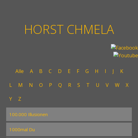
HORST CHMELA
Alle
A
B
C
D
E
F
G
H
I
J
K
L
M
N
O
P
Q
R
S
T
U
V
W
X
Y
Z
100.000 Illusionen
1000mal Du