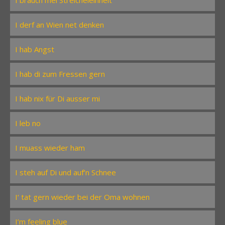
I brauch mei Streicheleinheit
I derf an Wien net denken
I hab Angst
I hab di zum Fressen gern
I hab nix für Di ausser mi
I leb no
I muass wieder ham
I steh auf Di und auf’n Schnee
I‘ tat gern wieder bei der Oma wohnen
I’m feeling blue