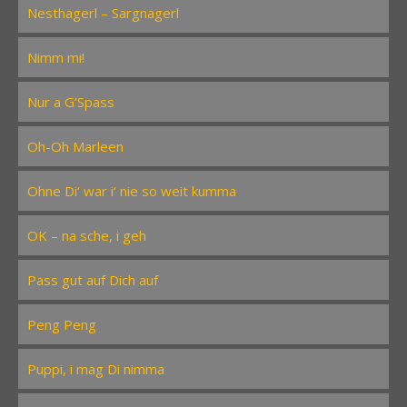
Nesthagerl – Sargnagerl
Nimm mi!
Nur a G’Spass
Oh-Oh Marleen
Ohne Di‘ war i‘ nie so weit kumma
OK – na sche, i geh
Pass gut auf Dich auf
Peng Peng
Puppi, i mag Di nimma