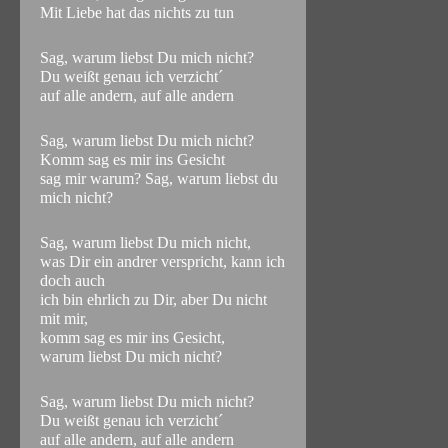
Mit Liebe hat das nichts zu tun
Sag, warum liebst Du mich nicht?
Du weißt genau ich verzicht´
auf alle andern, auf alle andern
Sag, warum liebst Du mich nicht?
Komm sag es mir ins Gesicht
sag mir warum? Sag, warum liebst du
mich nicht?
Sag, warum liebst Du mich nicht,
was Dir ein andrer verspricht, kann ich
doch auch
ich bin ehrlich zu Dir, aber Du nicht
mit mir,
komm sag es mir ins Gesicht,
warum liebst Du mich nicht?
Sag, warum liebst Du mich nicht?
Du weißt genau ich verzicht´
auf alle andern, auf alle andern