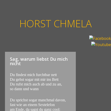
HORST CHMELA
Sag, warum liebst Du mich
nicht
Du findest mich furchtbar nett
Du gehst sogar mit mir ins Bett
Du rufst mich auch ab und zu an,
so dann und wann
Du sprichst sogar manchmal davon,
fast wie an einem Sextelefon
am Ende, da sagst du ganz cool: