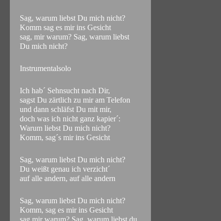
Sag, warum liebst Du mich nicht?
Komm sag es mir ins Gesicht
sag, mir warum? Sag, warum liebst
Du mich nicht?
Instrumentalsolo
Ich hab´ Sehnsucht nach Dir,
sagst Du zärtlich zu mir am Telefon
und dann schläfst Du mit mir,
doch was ich nicht ganz kapier´:
Warum liebst Du mich nicht?
Komm, sag´s mir ins Gesicht
Sag, warum liebst Du mich nicht?
Du weißt genau ich verzicht´
auf alle andern, auf alle andern
Sag, warum liebst Du mich nicht?
Komm, sag es mir ins Gesicht
sag mir warum? Sag, warum liebst du