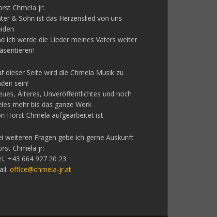
rst Chmela jr:
ter & Sohn ist das Herzenslied von uns
eiden
d ich werde die Lieder meines Vaters weiter
äsentieren!
f dieser Seite wird die Chmela Musik zu
nden sein!
ues, Älteres, Unveröffentlichtes und noch
eles mehr bis das ganze Werk
n Horst Chmela aufgearbeitet ist.
i weiteren Fragen gebe ich gerne Auskunft
rst Chmela jr:
l.: +43 664 927 20 23
il:
office@chmela-jr.at