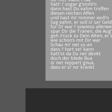
hätt‘ i‘ sogar g‘stohl‘n
dann hast Du eahm troffen
diesen reichen Affen
und hast mi‘ nimmer woll‘n
Sag eahm, er soll si‘ sei‘ Gel
für Di‘ war i‘ sowieso allerw
spar Dir die Tränen, die Aug
geh z‘ruck zu Dein Alten, er s
wie schön‘s mit Dir war
Schau mi‘ net so an
dass i‘ hart sei‘ kann
hätt‘st da Du net denkt
doch der blede Bua
is‘ net teppert gnua,
dass er si‘ no‘ kränkt