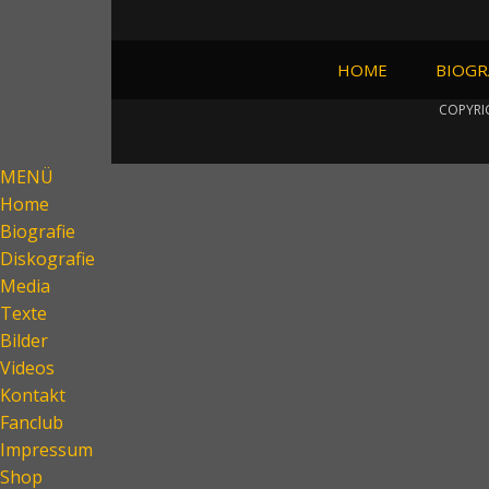
HOME
BIOGR
COPYRI
MENÜ
Home
Biografie
Diskografie
Media
Texte
Bilder
Videos
Kontakt
Fanclub
Impressum
Shop