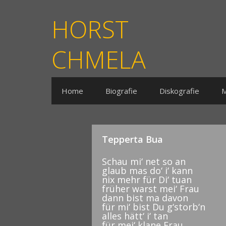
HORST
CHMELA
Home
Biografie
Diskografie
M
Tepperta Bua
Schau mi‘ net so an
glaub mas do‘ i‘ kann
nix mehr für Di‘ tuan
früher warst mei‘ Frau
dann bist ma davon
für mi‘ bist Du g‘storb‘n
alles hätt‘ i‘ tan
für mei‘ klane Frau