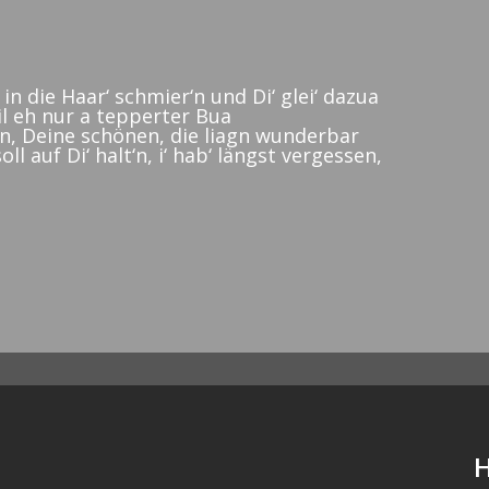
d in die Haar‘ schmier‘n und Di‘ glei‘ dazua
eil eh nur a tepperter Bua
‘n, Deine schönen, die liagn wunderbar
oll auf Di‘ halt‘n, i‘ hab‘ längst vergessen,
H