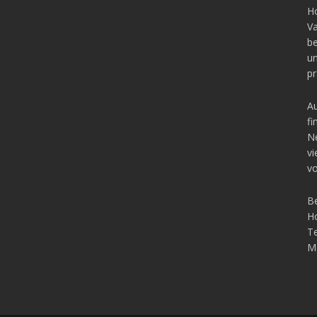
Ho
Va
b
un
pr
Au
fi
Ne
vi
vo
Be
Ho
Te
Ma