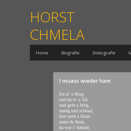
HORST
CHMELA
Home
Biografie
Diskografie
M
I muass wieder ham
Da is‘ a Berg
und da is‘ a Tal
rauf geht a Weg,
stanig und schmal,
dort steht a Haus
unter de Bam,
da war i‘ daham