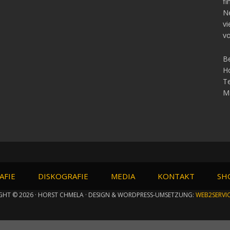
fi
Ne
vi
vo
Be
Ho
Te
Ma
AFIE
DISKOGRAFIE
MEDIA
KONTAKT
SH
GHT © 2026 · HORST CHMELA · DESIGN & WORDPRESS-UMSETZUNG:
WEB2SERVI