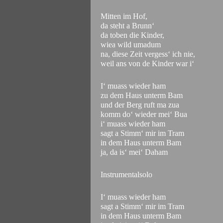
Mitten im Hof,
da steht a Brunn‘
da toben die Kinder,
wiea wild umadum
na, diese Zeit vergess‘ ich nie,
weil ans von de Kinder war i‘
I‘ muass wieder ham
zu dem Haus unterm Bam
und der Berg ruft ma zua
komm do‘ wieder mei‘ Bua
i‘ muass wieder ham
sagt a Stimm‘ mir im Tram
in dem Haus unterm Bam
ja, da is‘ mei‘ Daham
Instrumentalsolo
I‘ muass wieder ham
sagt a Stimm‘ mir im Tram
in dem Haus unterm Bam