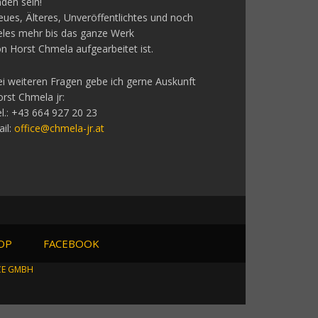
nden sein!
ues, Älteres, Unveröffentlichtes und noch
eles mehr bis das ganze Werk
n Horst Chmela aufgearbeitet ist.
i weiteren Fragen gebe ich gerne Auskunft
rst Chmela jr:
l.: +43 664 927 20 23
il:
office@chmela-jr.at
OP
FACEBOOK
CE GMBH