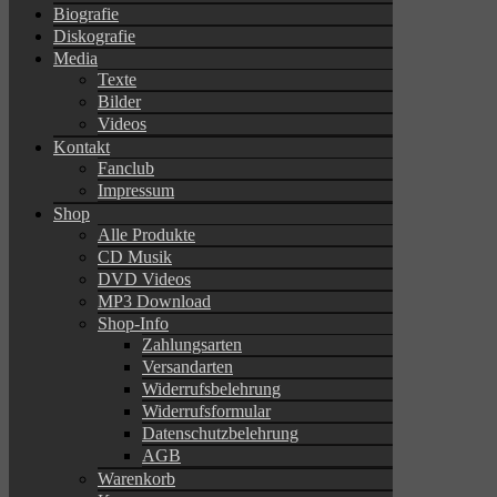
Biografie
Diskografie
Media
Texte
Bilder
Videos
Kontakt
Fanclub
Impressum
Shop
Alle Produkte
CD Musik
DVD Videos
MP3 Download
Shop-Info
Zahlungsarten
Versandarten
Widerrufsbelehrung
Widerrufsformular
Datenschutzbelehrung
AGB
Warenkorb