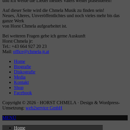
und ich werde die Lieder meines Vaters weiter präsentieren!
Auf dieser Seite wird die Chmela Musik zu finden sein!
Neues, Älteres, Unveröffentlichtes und noch vieles mehr bis das
ganze Werk
von Horst Chmela aufgearbeitet ist.
Bei weiteren Fragen gebe ich gerne Auskunft
Horst Chmela jr:
Tel.: +43 664 927 20 23
Mail:
office@chmela-jr.at
Home
Biografie
Diskografie
Media
Kontakt
Shop
Facebook
Copyright © 2026 · HORST CHMELA · Design & Wordpress-
Umsetzung:
web2service GmbH
MENÜ
Home