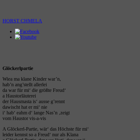
HORST CHMELA
Glöckerlpartie
Wiea ma klane Kinder war’n,
hab’n ang’stellt allerlei
da war für mi‘ die größte Freud‘
a Haustorläuterei
der Hausmasta is‘ ausse g’rennt
dawischt hat er mi‘ nie
i‘ hab‘ eahm d‘ lange Nas’n ‚zeigt
vom Haustor vis-a-vis
A Glöckerl-Partie, wär‘ das Höchste für mi‘
leider kennst so a Freud‘ nur als Klana