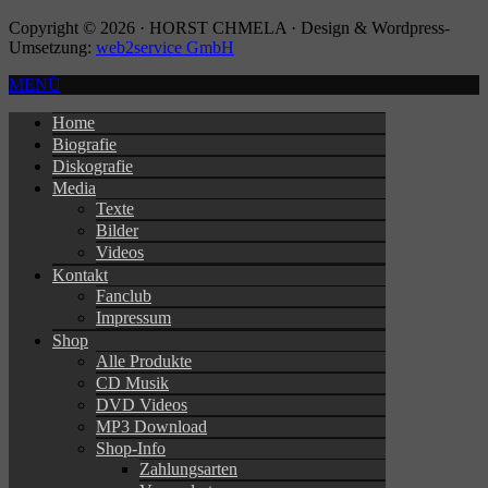
Copyright © 2026 · HORST CHMELA · Design & Wordpress-
Umsetzung:
web2service GmbH
MENÜ
Home
Biografie
Diskografie
Media
Texte
Bilder
Videos
Kontakt
Fanclub
Impressum
Shop
Alle Produkte
CD Musik
DVD Videos
MP3 Download
Shop-Info
Zahlungsarten