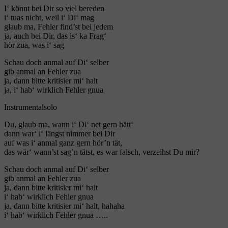
I‘ könnt bei Dir so viel bereden
i‘ tuas nicht, weil i‘ Di‘ mag
glaub ma, Fehler find’st bei jedem
ja, auch bei Dir, das is‘ ka Frag‘
hör zua, was i‘ sag
Schau doch anmal auf Di‘ selber
gib anmal an Fehler zua
ja, dann bitte kritisier mi‘ halt
ja, i‘ hab‘ wirklich Fehler gnua
Instrumentalsolo
Du, glaub ma, wann i‘ Di‘ net gern hätt‘
dann war‘ i‘ längst nimmer bei Dir
auf was i‘ anmal ganz gern hör’n tät,
das wär‘ wann’st sag’n tätst, es war falsch, verzeihst Du mir?
Schau doch anmal auf Di‘ selber
gib anmal an Fehler zua
ja, dann bitte kritisier mi‘ halt
i‘ hab‘ wirklich Fehler gnua
ja, dann bitte kritisier mi‘ halt, hahaha
i‘ hab‘ wirklich Fehler gnua …..