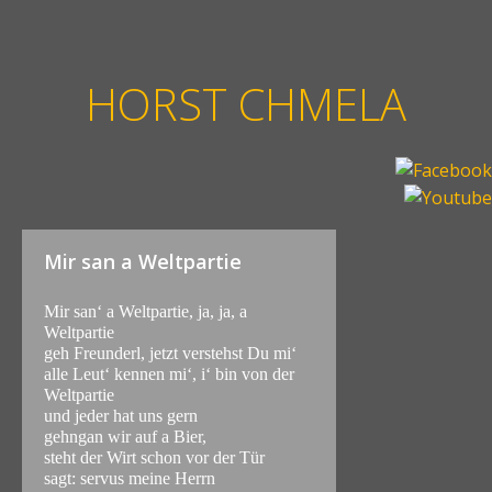
HORST CHMELA
Mir san a Weltpartie
Mir san‘ a Weltpartie, ja, ja, a
Weltpartie
geh Freunderl, jetzt verstehst Du mi‘
alle Leut‘ kennen mi‘, i‘ bin von der
Weltpartie
und jeder hat uns gern
gehngan wir auf a Bier,
steht der Wirt schon vor der Tür
sagt: servus meine Herrn