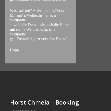
Was san‘ mir? A Weltpartie (Chor)
Mir san‘ a Weltpartie, ja, ja, a
Weltpartie
sowohl die Damen als auch die Herren
mir san‘ a Weltpartie, ja, ja, a
Weltpartie
geh Freunderl, jetzt verstehst Du mi‘
Hopp
Horst Chmela – Booking