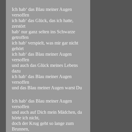
Ich hab‘ das Blau meiner Augen
versoffen
ich hab‘ das Glück, das ich hatte,
zerstört
hab‘ nur ganz selten ins Schwarze
getroffen
ich hab‘ verspielt, was mir gar nicht
gehört
ich hab‘ das Blau meiner Augen
versoffen
und auch das Glück meines Lebens
dazu
ich hab‘ das Blau meiner Augen
versoffen
und das Blau meiner Augen warst Du
Ich hab‘ das Blau meiner Augen
versoffen
und auch auf Dich mein Mädchen, da
hörte ich nicht,
doch der Krug geht so lange zum
Brunnen,