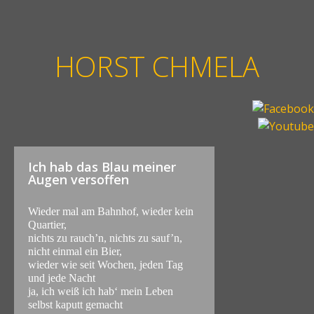
HORST CHMELA
Ich hab das Blau meiner
Augen versoffen
Wieder mal am Bahnhof, wieder kein
Quartier,
nichts zu rauch’n, nichts zu sauf’n,
nicht einmal ein Bier,
wieder wie seit Wochen, jeden Tag
und jede Nacht
ja, ich weiß ich hab‘ mein Leben
selbst kaputt gemacht