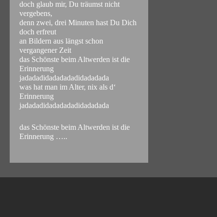
doch glaub mir, Du träumst nicht
vergebens,
denn zwei, drei Minuten hast Du Dich
doch erfreut
an Bildern aus längst schon
vergangener Zeit
das Schönste beim Altwerden ist die
Erinnerung
jadadadidadadadadidadadada
was hat man im Alter, nix als d‘
Erinnerung
jadadadidadadadadidadadada
das Schönste beim Altwerden ist die
Erinnerung …..