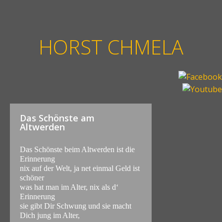
HORST CHMELA
Das Schönste am
Altwerden
Das Schönste beim Altwerden ist die
Erinnerung
nix auf der Welt, ja net einmal Geld ist
schöner
was hat man im Alter, nix als d‘
Erinnerung
sie gibt Dir Schwung und sie macht
Dich jung im Alter,