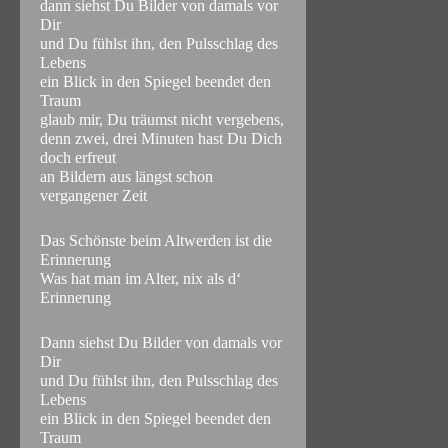
dann siehst Du Bilder von damals vor
Dir
und Du fühlst ihn, den Pulsschlag des
Lebens
ein Blick in den Spiegel beendet den
Traum
glaub mir, Du träumst nicht vergebens,
denn zwei, drei Minuten hast Du Dich
doch erfreut
an Bildern aus längst schon
vergangener Zeit
Das Schönste beim Altwerden ist die
Erinnerung
Was hat man im Alter, nix als d‘
Erinnerung
Dann siehst Du Bilder von damals vor
Dir
und Du fühlst ihn, den Pulsschlag des
Lebens
ein Blick in den Spiegel beendet den
Traum