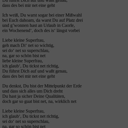
Du führst Dich auf und waßt genau,
dass des bei mir net eine geht
Ich weiß, Du warst sogar bei einer Mißwahl
bei Euch dahoam, da warst Du auf Platz drei
und g’wonnen hast an Urlaub in Caorle,
ein Wochenend‘, doch des is‘ längst vorbei
Liebe kleine Superfrau,
geh mach Di‘ net so wichtig,
sei do‘ net so superschlau,
na, gar so schön bist net
liebe kleine Superfrau,
ich glaub‘, Du tickst net richtig,
Du führst Dich auf und waßt genau,
dass des bei mir net eine geht
Du denkst, Du bist der Mittelpunkt der Erde
und dass sich alles um Dich dreht
Du hast ja sicher Deine Qualitäten,
doch gar so guat bist net, na, wirklich net
Liebe kleine Superfrau,
ich glaub‘, Du tickst net richtig,
sei do‘ net so superschlau,
na, gar so schön bist net