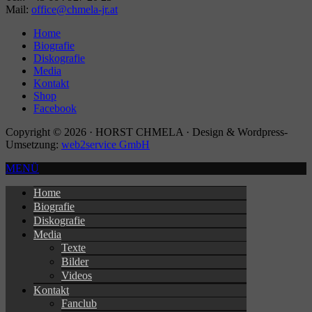
Mail:
office@chmela-jr.at
Home
Biografie
Diskografie
Media
Kontakt
Shop
Facebook
Copyright © 2026 · HORST CHMELA · Design & Wordpress-
Umsetzung:
web2service GmbH
MENÜ
Home
Biografie
Diskografie
Media
Texte
Bilder
Videos
Kontakt
Fanclub