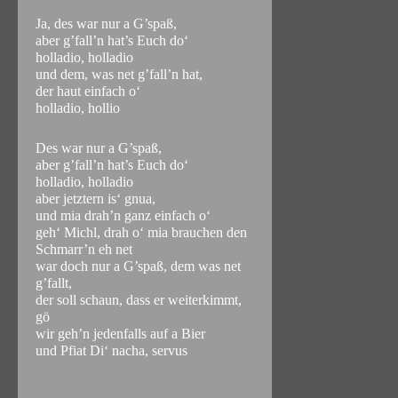
Ja, des war nur a G’spaß,
aber g’fall’n hat’s Euch do‘
holladio, holladio
und dem, was net g’fall’n hat,
der haut einfach o‘
holladio, hollio
Des war nur a G’spaß,
aber g’fall’n hat’s Euch do‘
holladio, holladio
aber jetztern is‘ gnua,
und mia drah’n ganz einfach o‘
geh‘ Michl, drah o‘ mia brauchen den
Schmarr’n eh net
war doch nur a G’spaß, dem was net
g’fallt,
der soll schaun, dass er weiterkimmt,
gö
wir geh’n jedenfalls auf a Bier
und Pfiat Di‘ nacha, servus