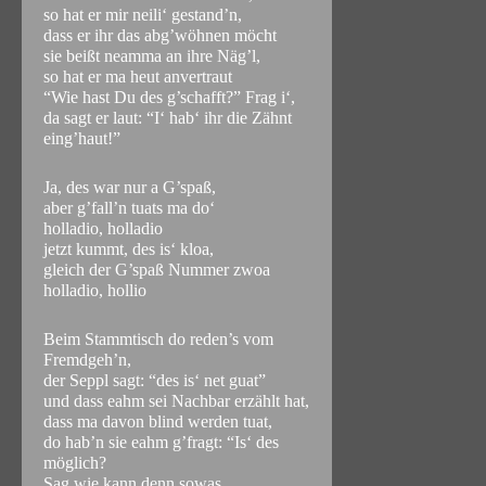
so hat er mir neili‘ gestand’n,
dass er ihr das abg’wöhnen möcht
sie beißt neamma an ihre Näg’l,
so hat er ma heut anvertraut
“Wie hast Du des g’schafft?” Frag i‘,
da sagt er laut: “I‘ hab‘ ihr die Zähnt
eing’haut!”
Ja, des war nur a G’spaß,
aber g’fall’n tuats ma do‘
holladio, holladio
jetzt kummt, des is‘ kloa,
gleich der G’spaß Nummer zwoa
holladio, hollio
Beim Stammtisch do reden’s vom
Fremdgeh’n,
der Seppl sagt: “des is‘ net guat”
und dass eahm sei Nachbar erzählt hat,
dass ma davon blind werden tuat,
do hab’n sie eahm g’fragt: “Is‘ des
möglich?
Sag wie kann denn sowas