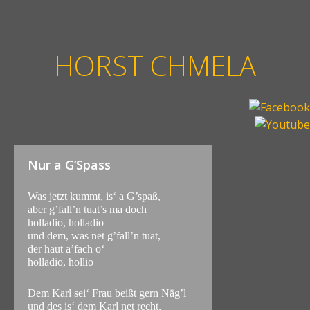
HORST CHMELA
Nur a G’Spass
Was jetzt kummt, is‘ a G’spaß,
aber g’fall’n tuat’s ma doch
holladio, holladio
und dem, was net g’fall’n tuat,
der haut a’fach o‘
holladio, hollio
Dem Karl sei‘ Frau beißt gern Näg’l
und des is‘ dem Karl net recht,