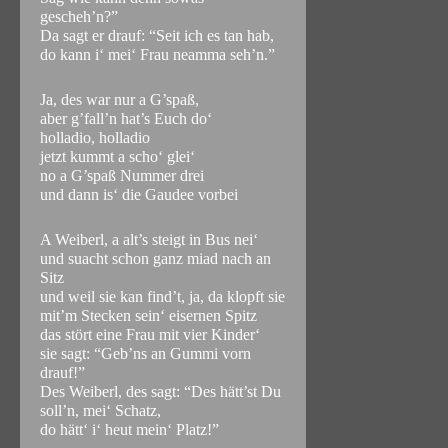
gescheh’n?”
Da sagt er drauf: “Seit ich es tan hab,
do kann i‘ mei‘ Frau neamma seh’n.”
Ja, des war nur a G’spaß,
aber g’fall’n hat’s Euch do‘
holladio, holladio
jetzt kummt a scho‘ glei‘
no a G’spaß Nummer drei
und dann is‘ die Gaudee vorbei
A Weiberl, a alt’s steigt in Bus nei‘
und suacht schon ganz miad nach an
Sitz
und weil sie kan find’t, ja, da klopft sie
mit’m Stecken sein‘ eisernen Spitz
das stört eine Frau mit vier Kinder‘
sie sagt: “Geb’ns an Gummi vorn
drauf!”
Des Weiberl, des sagt: “Des hätt’st Du
soll’n, mei‘ Schatz,
do hätt‘ i‘ heut mein‘ Platz!”