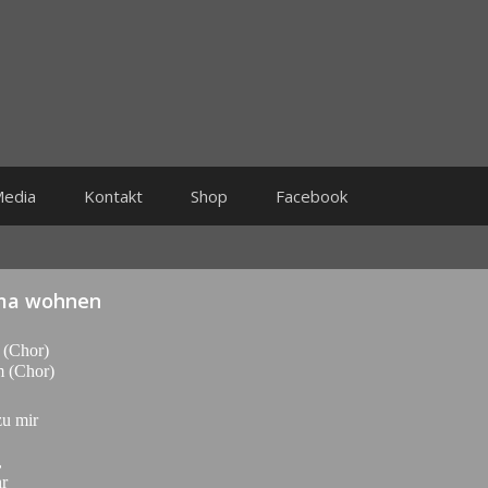
edia
Kontakt
Shop
Facebook
 Oma wohnen
 (Chor)
m (Chor)
zu mir
,
hr