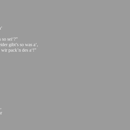
a‘
 so sei‘?”
eider gibt’s so was a‘,
 wir pack’n des a‘!”
,
hr