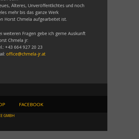
ues, Älteres, Unveröffentlichtes und noch
eles mehr bis das ganze Werk
n Horst Chmela aufgearbeitet ist.
i weiteren Fragen gebe ich gerne Auskunft
rst Chmela jr:
l.: +43 664 927 20 23
il:
office@chmela-jr.at
OP
FACEBOOK
CE GMBH