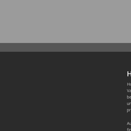
H
Ho
Va
b
un
pr
Au
fi