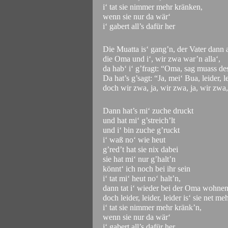
i‘ tat sie nimmer mehr kränken,
wenn sie nur da wär‘
i‘ gabert all’s dafür her
Die Muatta is‘ gang’n, der Vater dann 
die Oma und i‘, wir zwa war’n alla‘,
da hab‘ i‘ g’fragt: “Oma, sag muass des
Da hat’s g’sagt: “Ja, mei‘ Bua, leider, l
doch wir zwa, ja, wir zwa, ja, wir zwa,
Dann hat’s mi‘ zuche druckt
und hat mi‘ g’streich’lt
und i‘ bin zuche g’ruckt
i‘ waß no‘ wie heut
g’red’t hat sie nix dabei
sie hat mi‘ nur g’halt’n
könnt‘ ich noch bei ihr sein
i‘ tat mi‘ heut no‘ halt’n,
dann tat i‘ wieder bei der Oma wohnen
doch leider, leider, leider is‘ sie net me
i‘ tat sie nimmer mehr kränk’n,
wenn sie nur da wär‘
i‘ gabert all’s dafür her