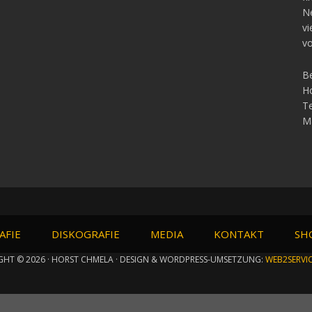
Ne
vi
vo
Be
Ho
Te
Ma
AFIE
DISKOGRAFIE
MEDIA
KONTAKT
SH
GHT © 2026 · HORST CHMELA · DESIGN & WORDPRESS-UMSETZUNG:
WEB2SERVI