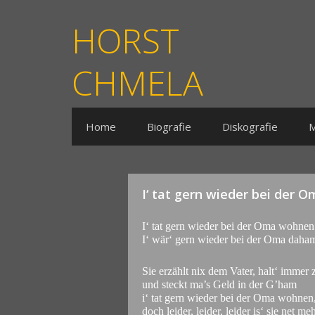
HORST
CHMELA
Home
Biografie
Diskografie
M
I‘ tat gern wieder bei der
I‘ tat gern wieder bei der Oma wohnen
I‘ wär‘ gern wieder bei der Oma daha
Sie erzählt nix dem Vater, halt‘ immer 
und steckt ma’s Geld in der G’ham
i‘ tat gern wieder bei der Oma wohnen
doch leider, leider, leider is‘ sie net me