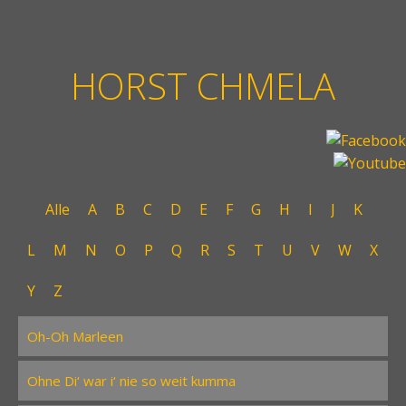
HORST CHMELA
Alle
A
B
C
D
E
F
G
H
I
J
K
L
M
N
O
P
Q
R
S
T
U
V
W
X
Y
Z
Oh-Oh Marleen
Ohne Di‘ war i‘ nie so weit kumma