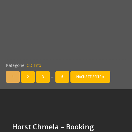
Kategorie:
CD Info
…
1
2
3
6
NÄCHSTE SEITE »
Horst Chmela – Booking