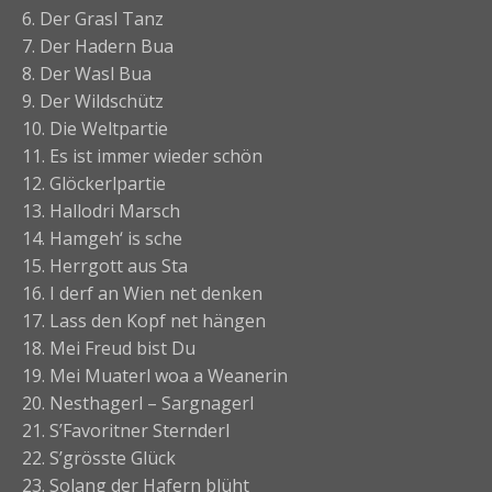
6. Der Grasl Tanz
7. Der Hadern Bua
8. Der Wasl Bua
9. Der Wildschütz
10. Die Weltpartie
11. Es ist immer wieder schön
12. Glöckerlpartie
13. Hallodri Marsch
14. Hamgeh‘ is sche
15. Herrgott aus Sta
16. I derf an Wien net denken
17. Lass den Kopf net hängen
18. Mei Freud bist Du
19. Mei Muaterl woa a Weanerin
20. Nesthagerl – Sargnagerl
21. S’Favoritner Sternderl
22. S’grösste Glück
23. Solang der Hafern blüht