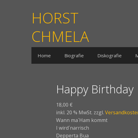
HORST
CHMELA
Home
Biografie
Diskografie
M
Happy Birthday
18,00
€
inkl. 20 % MwSt.
zzgl.
Versandkoste
Wann ma´Ham kommt
I wird´narrisch
Depperta Bua