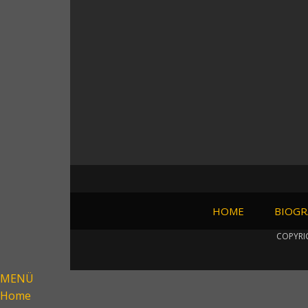
HOME
BIOGR
COPYRI
MENÜ
Home