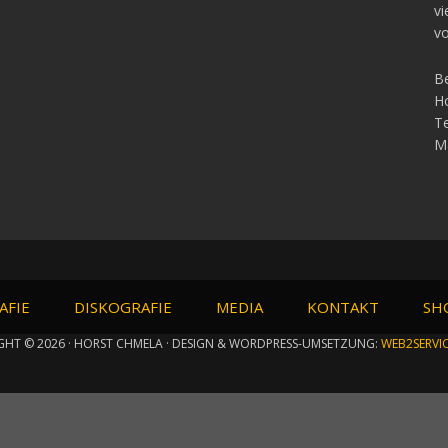
vi
vo
Be
Ho
Te
Ma
AFIE
DISKOGRAFIE
MEDIA
KONTAKT
SH
GHT © 2026 · HORST CHMELA · DESIGN & WORDPRESS-UMSETZUNG:
WEB2SERVI