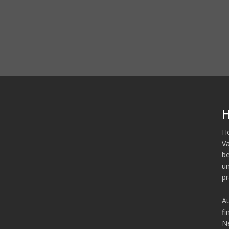
H
Ho
Va
b
un
pr
Au
fi
Ne