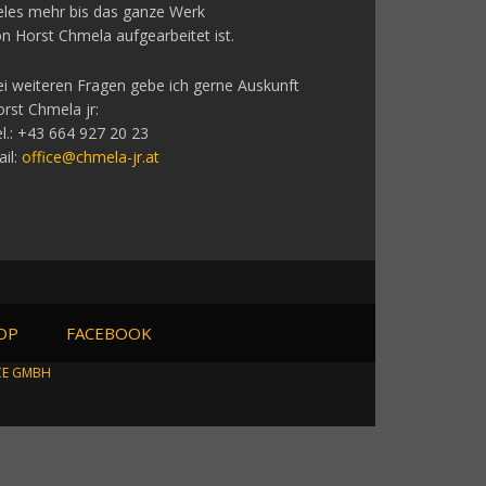
eles mehr bis das ganze Werk
n Horst Chmela aufgearbeitet ist.
i weiteren Fragen gebe ich gerne Auskunft
rst Chmela jr:
l.: +43 664 927 20 23
il:
office@chmela-jr.at
OP
FACEBOOK
CE GMBH