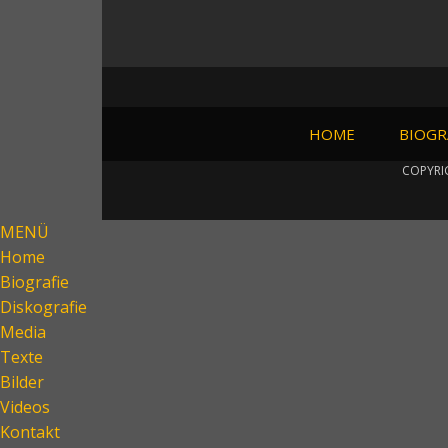
HOME
BIOGR
COPYRI
MENÜ
Home
Biografie
Diskografie
Media
Texte
Bilder
Videos
Kontakt