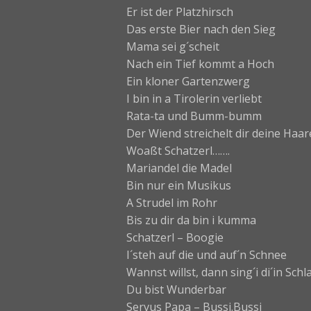
Er ist der Platzhirsch
Das erste Bier nach den Sieg
Mama sei g´scheit
Nach ein Tief kommt a Hoch
Ein kloner Gartenzwerg
I bin in a Tirolerin verliebt
Rata-ta und Bumm-bumm
Der Wiend streichelt dir deine Haar
Woaßt Schatzerl…….
Mariandel die Madel
Bin nur ein Musikus
A Strudel im Rohr
Bis zu dir da bin i kumma
Schatzerl – Boogie
I´steh auf die und auf´n Schnee
Wannst willst, dann sing´i di´in Schl
Du bist Wunderbar
Servus Papa – Bussi.Bussi