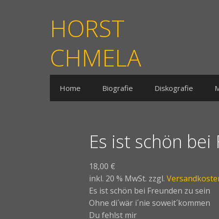
HORST
CHMELA
Home
Biografie
Diskografie
M
Es ist schön bei
18,00
€
inkl. 20 % MwSt.
zzgl.
Versandkoste
Es ist schön bei Freunden zu sein
Ohne di´wär i´nie soweit´kommen
Du fehlst mir