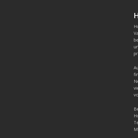
H
Ho
Va
b
un
pr
Au
fi
Ne
vi
vo
Be
Ho
Te
Ma