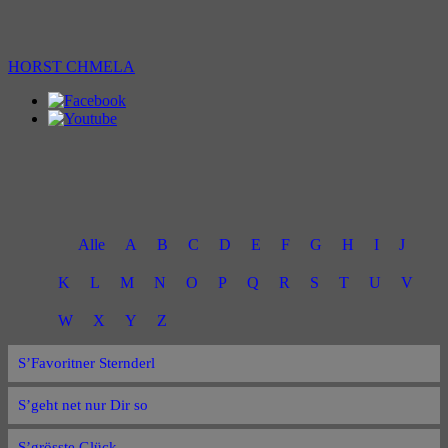
HORST CHMELA
Alle
A
B
C
D
E
F
G
H
I
J
K
L
M
N
O
P
Q
R
S
T
U
V
W
X
Y
Z
S’Favoritner Sternderl
S’geht net nur Dir so
S’grösste Glück