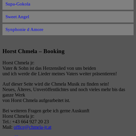
Supa-Gokola
Sweet Angel
Synphonie d Amore
Horst Chmela – Booking
Horst Chmela jr:
Vater & Sohn ist das Herzenslied von uns beiden
und ich werde die Lieder meines Vaters weiter präsentieren!
Auf dieser Seite wird die Chmela Musik zu finden sein!
Neues, Älteres, Unveröffentlichtes und noch vieles mehr bis das
ganze Werk
von Horst Chmela aufgearbeitet ist.
Bei weiteren Fragen gebe ich gerne Auskunft
Horst Chmela jr:
Tel.: +43 664 927 20 23
Mail:
office@chmela-jr.at