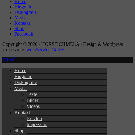
Home
Biografie
Diskografie
Media
Kontakt
Shop
Facebook
Copyright © 2026 · HORST CHMELA · Design & Wordpress-
Umsetzung:
web2service GmbH
MENÜ
Home
Biografie
Diskografie
Media
Texte
Bilder
Videos
Kontakt
Fanclub
Impressum
Shop