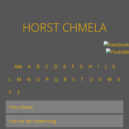
HORST CHMELA
Alle
A
B
C
D
E
F
G
H
I
J
K
L
M
N
O
P
Q
R
S
T
U
V
W
X
Y
Z
I bin a Bauer
I bin nur dei Donnerstag