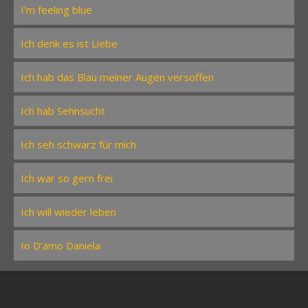
I’m feeling blue
Ich denk es ist Liebe
Ich hab das Blau meiner Augen versoffen
Ich hab Sehnsucht
Ich seh schwarz für mich
Ich wär so gern frei
Ich will wieder leben
Io D’amo Daniela