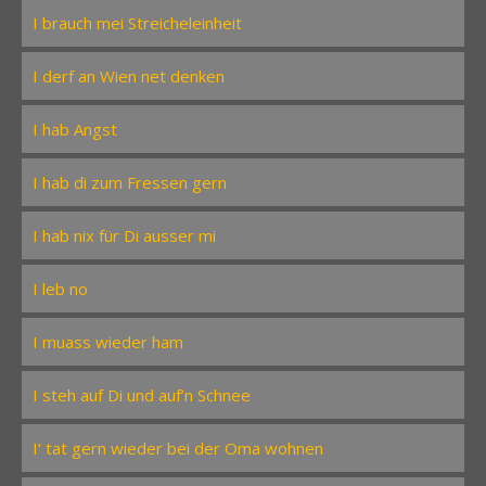
I brauch mei Streicheleinheit
I derf an Wien net denken
I hab Angst
I hab di zum Fressen gern
I hab nix für Di ausser mi
I leb no
I muass wieder ham
I steh auf Di und auf’n Schnee
I‘ tat gern wieder bei der Oma wohnen